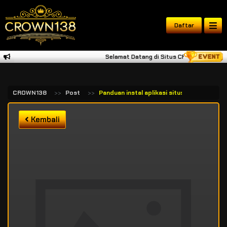
Daftar
Selamat Datang di Situs CROWN138, Kami 
CROWN138
Post
Panduan instal aplikasi situs crown138 vi
Kembali