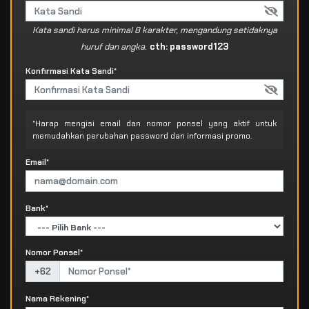
Kata sandi harus minimal 8 karakter, mengandung setidaknya
huruf dan angka.
cth: password123
Konfirmasi Kata Sandi*
*Harap mengisi email dan nomor ponsel yang aktif untuk
memudahkan perubahan password dan informasi promo.
Email*
Bank*
Nomor Ponsel*
+62
Nama Rekening*