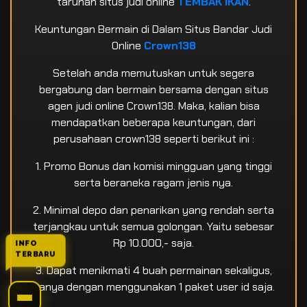
taruhan situs judi online
T
EMBAK IKAN
.
Keuntungan Bermain di Dalam Situs Bandar Judi
Online
Crown138
Setelah anda memutuskan untuk segera
bergabung dan bermain bersama dengan situs
agen judi online Crown138. Maka, kalian bisa
mendapatkan beberapa keuntungan, dari
perusahaan crown138 seperti berikut ini :
1. Promo Bonus dan komisi mingguan yang tinggi
serta beraneka ragam jenis nya.
2. Minimal depo dan penarikan yang rendah serta
terjangkau untuk semua golongan. Yaitu sebesar
Rp 10.000,- saja.
INFO
TERBARU
3. Dapat menikmati 4 buah permainan sekaligus,
hanya dengan menggunakan 1 paket user id saja.